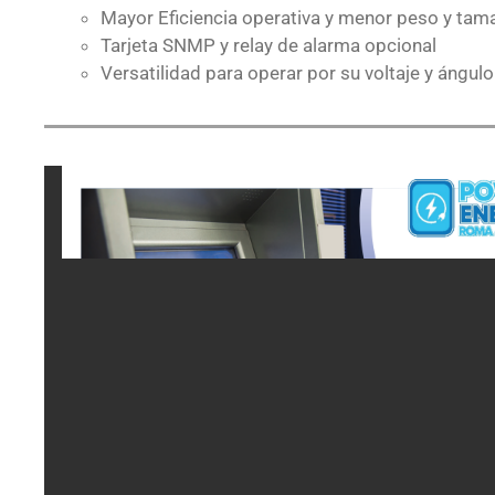
Mayor Eficiencia operativa y menor peso y tam
Tarjeta SNMP y relay de alarma opcional
Versatilidad para operar por su voltaje y ángulo