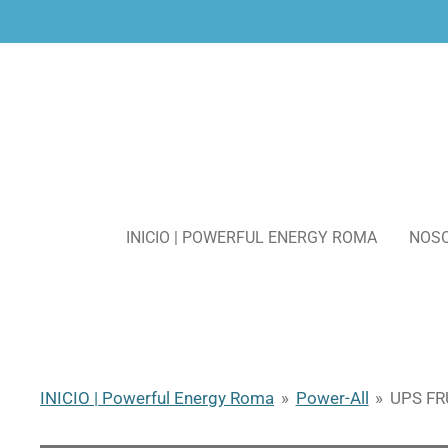
Ir
al
contenido
principal
INICIO | POWERFUL ENERGY ROMA
NOS
INICIO | Powerful Energy Roma
»
Power-All
»
UPS FR