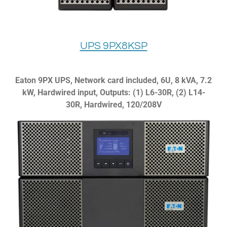
UPS 9PX8KSP
Eaton 9PX UPS, Network card included, 6U, 8 kVA, 7.2
kW, Hardwired input, Outputs: (1) L6-30R, (2) L14-
30R, Hardwired, 120/208V