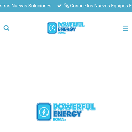
stras Nuevas Soluciones
🚀 Conoce los Nuevos Equipos E
Ir
al
contenido
principal