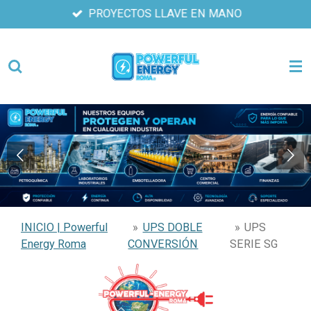
PROYECTOS LLAVE EN MANO
Ir
al
contenido
principal
INICIO | Powerful
»
UPS DOBLE
»
UPS
Energy Roma
CONVERSIÓN
SERIE SG