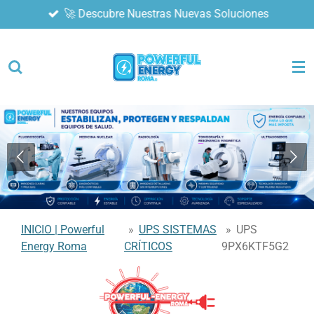
🚀 Descubre Nuestras Nuevas Soluciones
Ir
al
contenido
principal
INICIO | Powerful
»
UPS SISTEMAS
»
UPS
Energy Roma
CRÍTICOS
9PX6KTF5G2