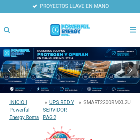
PROYECTOS LLAVE EN MANO
Ir
al
contenido
principal
INICIO |
»
UPS RED Y
»
SMART2200RMXL2U
Powerful
SERVIDOR
Energy Roma
PAG.2