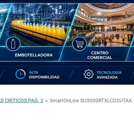
S CRÍTICOS PAG. 2
»
SmartOnLine SU3000RTXLCD2UTAA