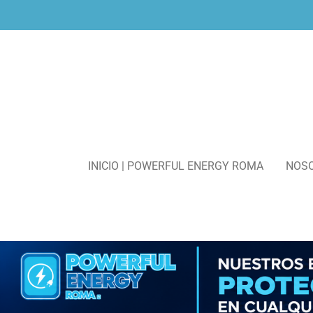
Ir
al
contenido
principal
INICIO | POWERFUL ENERGY ROMA
NOS