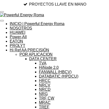
PROYECTOS LLAVE EN MANO
Ir
al
contenido
principal
INICIO | Powerful Energy Roma
NOSOTROS
HUAWEI
Power-All
EATON
PROLYT
Hi Ref AA PRECISIÓN
POR APLICACION
DATA CENTER
TVA
HiNode 2.0
FANWALL (HBCV)
DATABATIC (HPDCU)
HRCC
NRCV
NRCD
NRG
TRF CW
MRAC
TREF