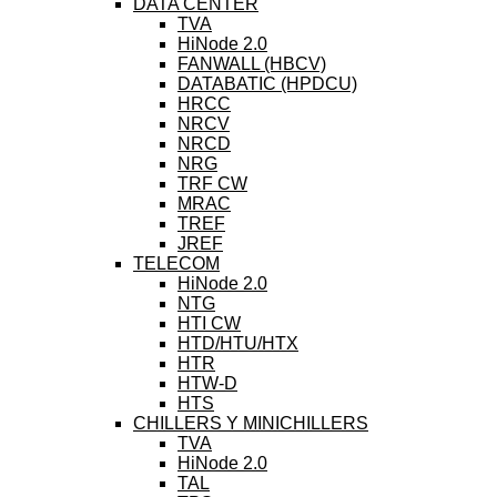
DATA CENTER
TVA
HiNode 2.0
FANWALL (HBCV)
DATABATIC (HPDCU)
HRCC
NRCV
NRCD
NRG
TRF CW
MRAC
TREF
JREF
TELECOM
HiNode 2.0
NTG
HTI CW
HTD/HTU/HTX
HTR
HTW-D
HTS
CHILLERS Y MINICHILLERS
TVA
HiNode 2.0
TAL