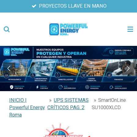
PROYECTOS LLAVE EN MANO
Ir
al
contenido
principal
INICIO |
»
UPS SISTEMAS
»
SmartOnLine
Powerful Energy
CRÍTICOS PAG. 2
SU1000XLCD
Roma