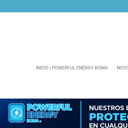
Ir
al
contenido
principal
INICIO | POWERFUL ENERGY ROMA
NOS