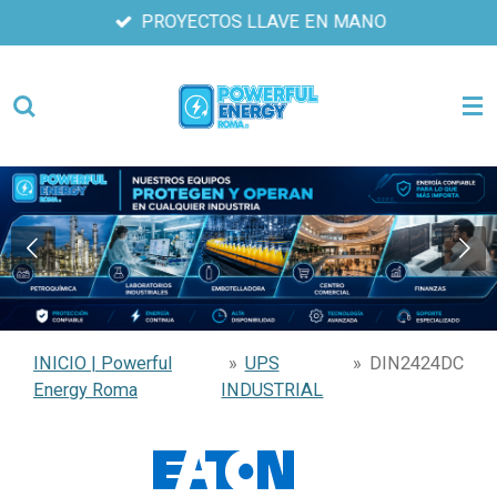
PROYECTOS LLAVE EN MANO
Ir
al
contenido
principal
INICIO | Powerful
»
UPS
»
DIN2424DC
Energy Roma
INDUSTRIAL