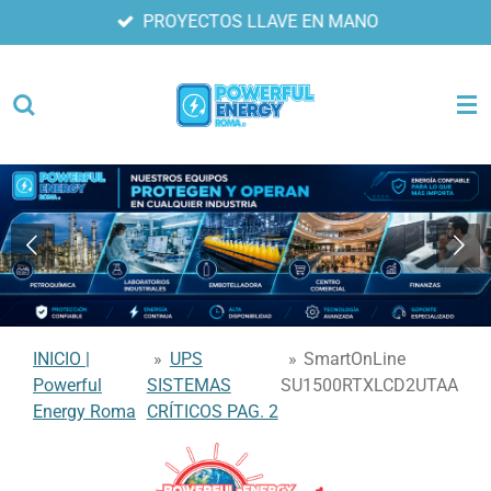
PROYECTOS LLAVE EN MANO
Ir
al
contenido
principal
INICIO |
»
UPS
»
SmartOnLine
Powerful
SISTEMAS
SU1500RTXLCD2UTAA
Energy Roma
CRÍTICOS PAG. 2