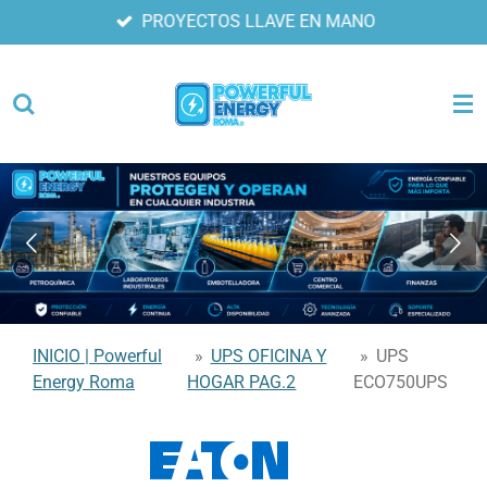
PROYECTOS LLAVE EN MANO
Ir
al
contenido
principal
INICIO | Powerful
»
UPS OFICINA Y
»
UPS
Energy Roma
HOGAR PAG.2
ECO750UPS