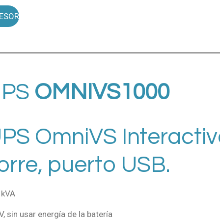
ESOR
UPS
OMNIVS1000
 UPS OmniVS Interacti
orre, puerto USB.
1kVA
 sin usar energía de la batería