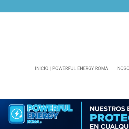
Ir
al
contenido
principal
INICIO | POWERFUL ENERGY ROMA
NOS