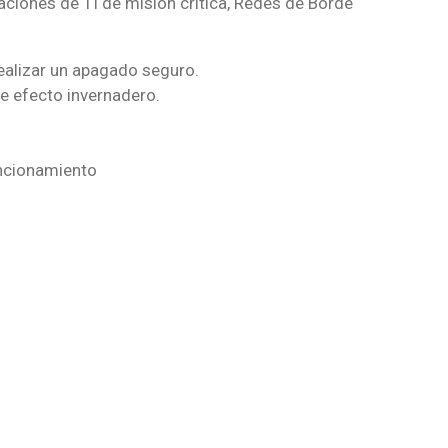
aciones de TI de misión crítica, Redes de Borde
realizar un apagado seguro.
de efecto invernadero.
uncionamiento