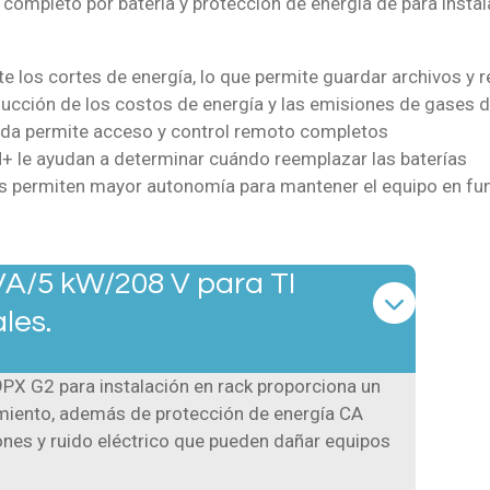
 completo por batería y protección de energía de para instal
 los cortes de energía, lo que permite guardar archivos y 
reducción de los costos de energía y las emisiones de gases 
ida permite acceso y control remoto completos
M+ le ayudan a determinar cuándo reemplazar las baterías
es permiten mayor autonomía para mantener el equipo en f
VA/5 kW/208 V para TI
les.
9PX G2 para instalación en rack proporciona un
imiento, además de protección de energía CA
ones y ruido eléctrico que pueden dañar equipos