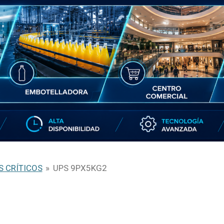
S CRÍTICOS
»
UPS 9PX5KG2