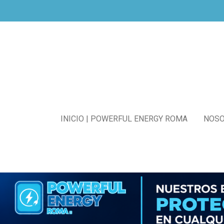
Ir
al
contenido
principal
INICIO | POWERFUL ENERGY ROMA
NOS