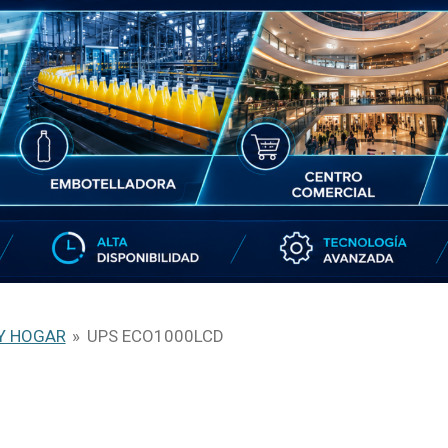
 Y HOGAR
»
UPS ECO1000LCD