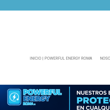
Ir
al
contenido
principal
INICIO | POWERFUL ENERGY ROMA
NOS