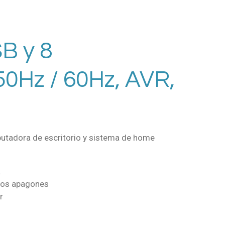
SB y 8
50Hz / 60Hz, AVR,
putadora de escritorio y sistema de home
a
 los apagones
r