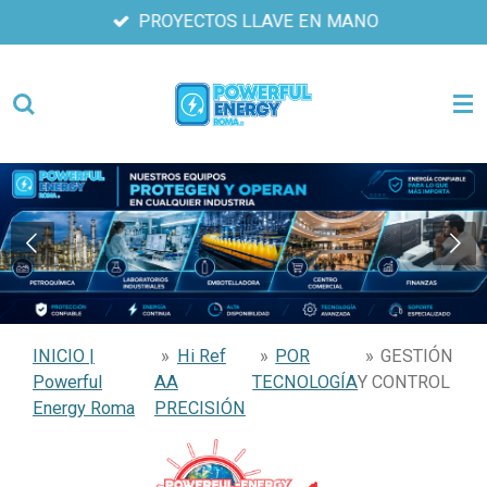
PROYECTOS LLAVE EN MANO
Ir
al
contenido
principal
INICIO |
»
Hi Ref
»
POR
»
GESTIÓN
Powerful
AA
TECNOLOGÍA
Y CONTROL
Energy Roma
PRECISIÓN