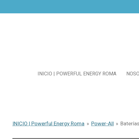
Ir
al
contenido
principal
INICIO | POWERFUL ENERGY ROMA
NOS
INICIO | Powerful Energy Roma
»
Power-All
»
Batería