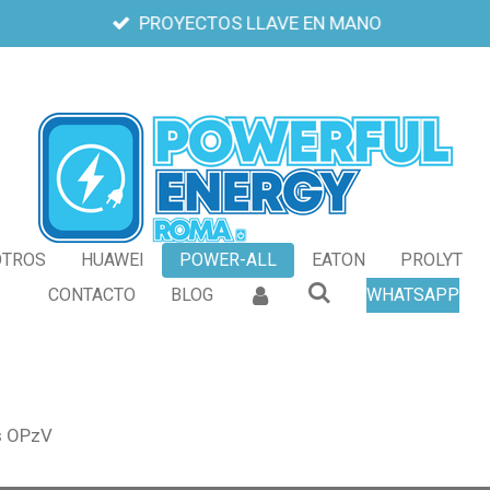
PROYECTOS LLAVE EN MANO
OTROS
HUAWEI
POWER-ALL
EATON
PROLYT
CONTACTO
BLOG
WHATSAPP
s OPzV