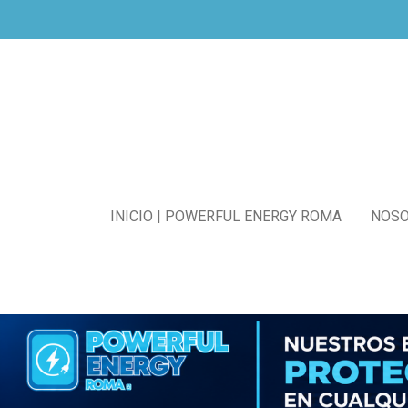
Ir
al
contenido
principal
INICIO | POWERFUL ENERGY ROMA
NOS