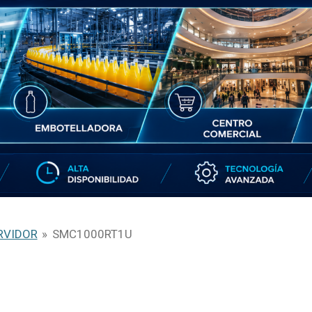
RVIDOR
»
SMC1000RT1U