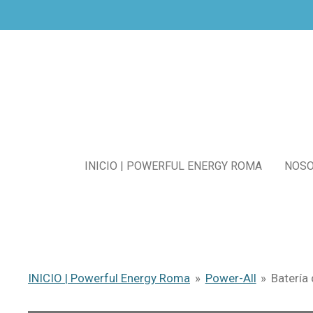
Ir
al
contenido
principal
INICIO | POWERFUL ENERGY ROMA
NOS
INICIO | Powerful Energy Roma
»
Power-All
»
Batería 