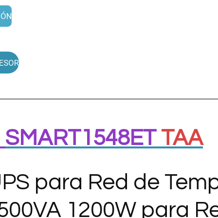
IÓN
ESOR
S
SMART1548ET
TAA
s UPS para Red de Tem
00VA 1200W para Red