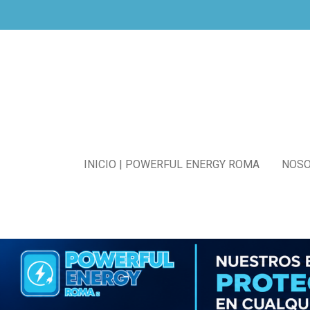
Ir
al
contenido
principal
INICIO | POWERFUL ENERGY ROMA
NOS