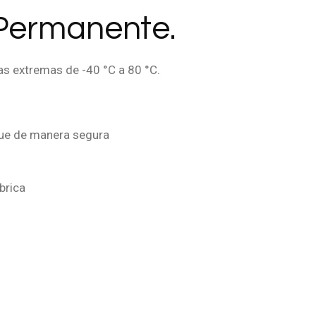
a Permanente.
as extremas de -40 °C a 80 °C.
gue de manera segura
brica