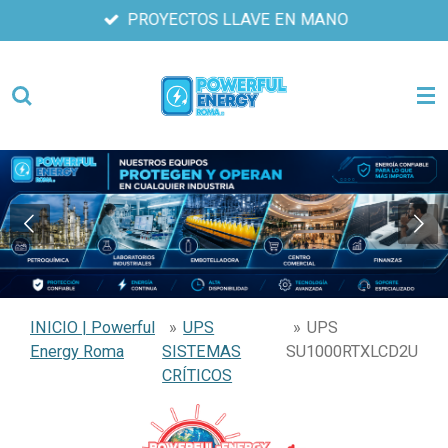
PROYECTOS LLAVE EN MANO
Ir
al
contenido
principal
INICIO | Powerful
»
UPS
»
UPS
Energy Roma
SISTEMAS
SU1000RTXLCD2U
CRÍTICOS