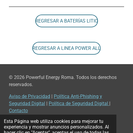
REGRESAR A BATERÍAS LITIO
REGRESAR A LINEA POWER ALL
© 2026 Powerful Energy Roma. Todos los derechos
reservados.
Aviso de Privacidad
|
Política Anti-Phishing y
Seguridad Digital
|
Política de Seguridad Digital
|
Contacto
© 2022 - 2026 Powerful Energy Roma
Esta Página web utiliza cookies para mejorar tu
Con la tecnología de
Webador
experiencia y mostrar anuncios personalizados. Al
hacer clic en "Aceptar", aceptas el uso de todas las