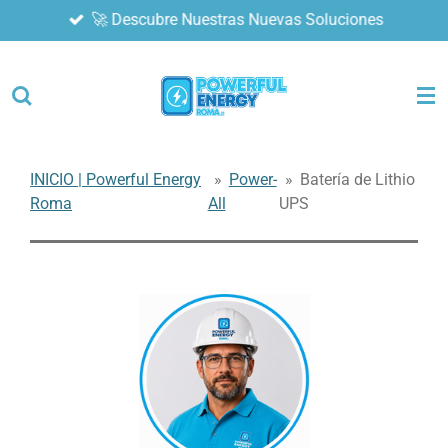
🚀 Descubre Nuestras Nuevas Soluciones
Ir
al
contenido
principal
INICIO | Powerful Energy
»
Power-
»
Batería de Lithio
Roma
All
UPS