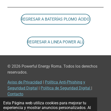
REGRESAR A BATERÍAS PLOMO ÁCIDO
REGRESAR A LINEA POWER ALL
© 2026 Powerful Energy Roma. Todos los derechos
reservados.
Aviso de Privacidad
|
Política Anti-Phishing y
Seguridad Digital
|
Política de Seguridad Digital
|
Contacto
© 2022 - 2026 Powerful Energy Roma
Esta Página web utiliza cookies para mejorar tu
Con la tecnología de
Webador
experiencia y mostrar anuncios personalizados. Al