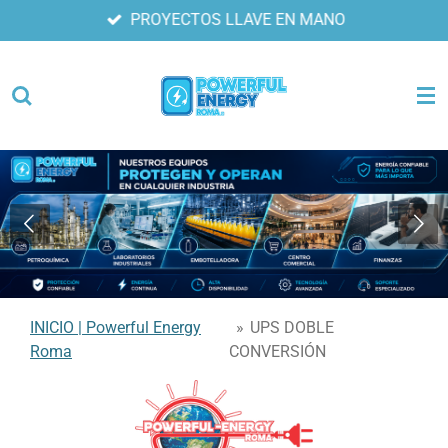
PROYECTOS LLAVE EN MANO
Ir
al
contenido
principal
INICIO | Powerful Energy
»
UPS DOBLE
Roma
CONVERSIÓN