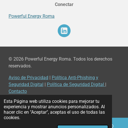
Conectar
Powerful Energy Roma
© 2026 Powerful Energy Roma. Todos los derechos
reservados.
Aviso de Privacidad
|
Política Anti-Phishing y
Seguridad Digital
|
Política de Seguridad Digital
|
Contacto
© 2022 - 2026 Powerful Energy Roma
Esta Página web utiliza cookies para mejorar tu
Con la tecnología de
Webador
experiencia y mostrar anuncios personalizados. Al
hacer clic en "Aceptar", aceptas el uso de todas las
cookies.