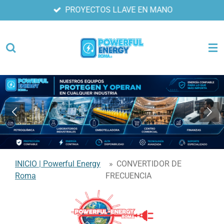
PROYECTOS LLAVE EN MANO
Ir
al
contenido
principal
INICIO | Powerful Energy
»
CONVERTIDOR DE
Roma
FRECUENCIA