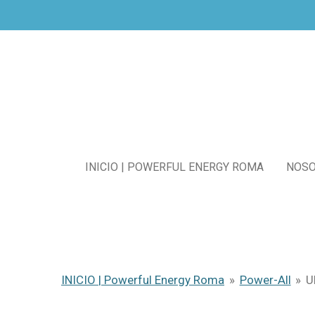
Ir
al
contenido
principal
INICIO | POWERFUL ENERGY ROMA
NOS
INICIO | Powerful Energy Roma
»
Power-All
»
U