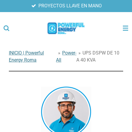
PROYECTOS LLAVE EN MANO
Ir
al
contenido
principal
INICIO | Powerful
»
Power-
»
UPS DSPW DE 10
Energy Roma
All
A 40 KVA