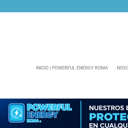
Ir
al
contenido
principal
INICIO | POWERFUL ENERGY ROMA
NOS