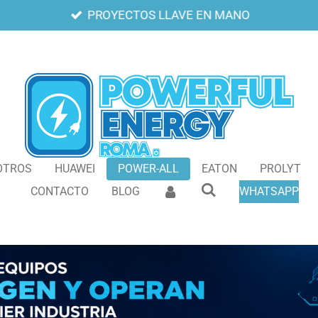
PROYECTOS LLAVE EN MANO
OTROS
HUAWEI
POWER-ALL
EATON
PROLYT
CONTACTO
BLOG
WHATSAPP