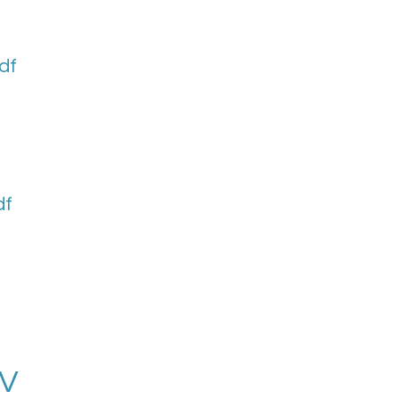
df
df
 V