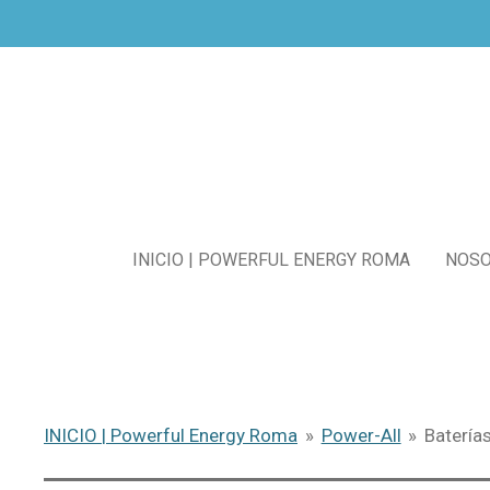
Ir
al
contenido
principal
INICIO | POWERFUL ENERGY ROMA
NOS
INICIO | Powerful Energy Roma
»
Power-All
»
Batería