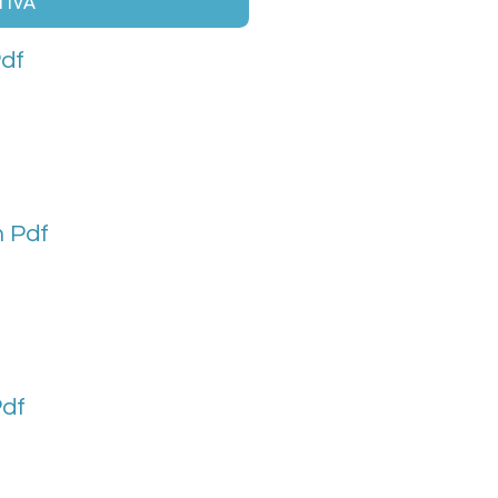
TIVA
Pdf
h Pdf
Pdf