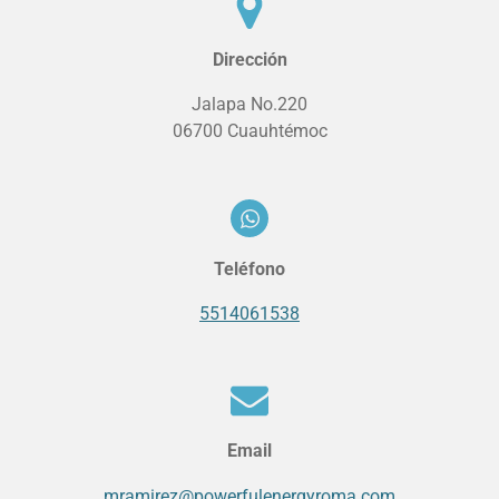
Dirección
Jalapa No.220
06700 Cuauhtémoc
Teléfono
5514061538
Email
mramirez@powerfulenergyroma.com