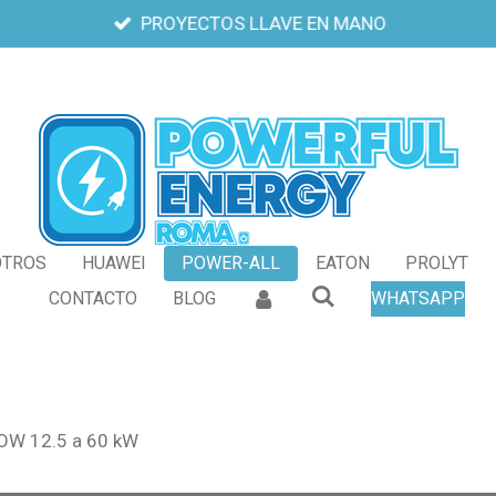
PROYECTOS LLAVE EN MANO
OTROS
HUAWEI
POWER-ALL
EATON
PROLYT
CONTACTO
BLOG
WHATSAPP
OW 12.5 a 60 kW