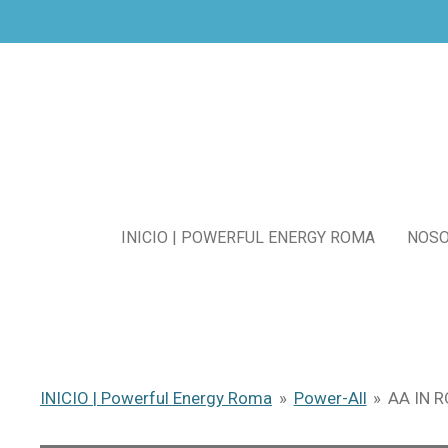
Ir
al
contenido
principal
INICIO | POWERFUL ENERGY ROMA
NOS
INICIO | Powerful Energy Roma
»
Power-All
»
AA IN R