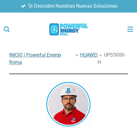
🚀 Descubre Nuestras Nuevas Soluciones
Ir
al
contenido
principal
INICIO | Powerful Energy
»
HUAWEI
»
UPS5000-
Roma
H